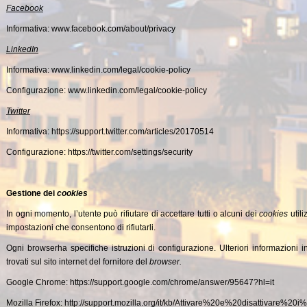
Facebook
Informativa:
www.facebook.com/about/privacy
LinkedIn
Informativa:
www.linkedin.com/legal/cookie-policy
Configurazione:
www.linkedin.com/legal/cookie-policy
Twitter
Informativa:
https://support.twitter.com/articles/20170514
Configurazione:
https://twitter.com/settings/security
Gestione dei
cookies
In ogni momento, l’utente può rifiutare di accettare tutti o alcuni dei
cookies
util
impostazioni che consentono di rifiutarli.
Ogni browserha specifiche istruzioni di configurazione. Ulteriori informazioni 
trovati sul sito internet del fornitore del
browser.
Google Chrome:
https://support.google.com/chrome/answer/95647?hl=it
Mozilla Firefox:
http://support.mozilla.org/it/kb/Attivare%20e%20disattivare%20i