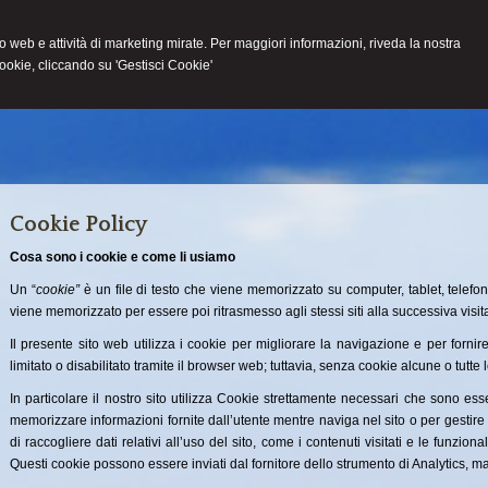
ito web e attività di marketing mirate. Per maggiori informazioni, riveda la nostra
cookie, cliccando su 'Gestisci Cookie'
HOME
LO STUDIO
ATTIVITÀ
NEWS
CONT
Cookie Policy
Cosa sono i cookie e come li usiamo
Un “
cookie”
è un file di testo che viene memorizzato su computer, tablet, telefon
viene memorizzato per essere poi ritrasmesso agli stessi siti alla successiva visit
Il presente sito web utilizza i cookie per migliorare la navigazione e per fornire
limitato o disabilitato tramite il browser web; tuttavia, senza cookie alcune o tutte l
In particolare il nostro sito utilizza Cookie strettamente necessari che sono esse
memorizzare informazioni fornite dall’utente mentre naviga nel sito o per gestire l
di raccogliere dati relativi all’uso del sito, come i contenuti visitati e le funziona
Questi cookie possono essere inviati dal fornitore dello strumento di Analytics, ma s