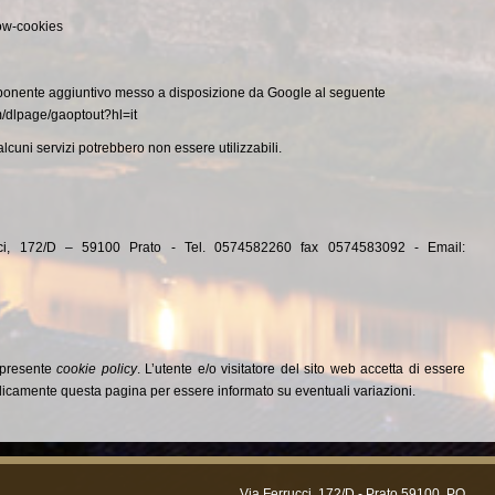
low-cookies
omponente aggiuntivo messo a disposizione da Google al seguente
m/dlpage/gaoptout?hl=it
alcuni servizi potrebbero non essere utilizzabili.
cci, 172/D – 59100 Prato - Tel. 0574582260 fax 0574583092 - Email:
a presente
cookie policy
. L’utente e/o visitatore del sito web accetta di essere
riodicamente questa pagina per essere informato su eventuali variazioni.
Via Ferrucci, 172/D -
Prato
59100
,
PO