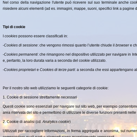
Nel corso della navigazione l'utente può ricevere sul suo terminale anche cookie
risiedere alcuni elementi (ad es. immagini, mappe, suoni, specifici link a pagine di 
Tipi di cookie
I
cookies
possono essere classificati in:
-
Cookies di sessione
: che vengono rimossi quanto l’utente chiude il
browser
e che
-
Cookies permanenti
: che rimangono nel dispositivo utilizzato per navigare in I
e, pertanto, la loro durata varia a seconda del cookie utilizzato.
-
Cookies proprietari
e
Cookies di terze parti
: a seconda che essi appartengano al t
Per il nostro sito web utilizziamo le seguenti categorie di cookie:
1. Cookie di sessione strettamente necessari
Questi cookie sono essenziali per navigare sul sito web, per esempio consentono
area riservata del sito e permettono di utilizzare le diverse funzioni presenti nelle
2. Cookie di analisi (cd.
Analytics cookie
)
Utilizzati per raccogliere informazioni, in forma aggregata e anonima, sul numero 
comprendere quali parti o elementi siano maggiormente apprezzati.