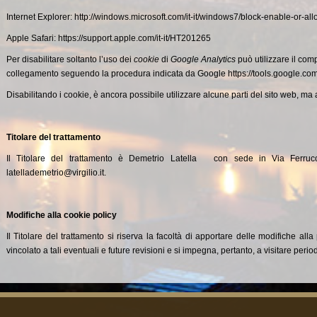
Internet Explorer:
http://windows.microsoft.com/it-it/windows7/block-enable-or-al
Apple Safari:
https://support.apple.com/it-it/HT201265
Per disabilitare soltanto l’uso dei
cookie
di
Google Analytics
può utilizzare il c
collegamento seguendo la procedura
indicata da Google
https://tools.google.co
Disabilitando i cookie, è ancora possibile utilizzare alcune parti del sito web, ma 
Titolare del trattamento
Il Titolare del trattamento è Demetrio Latella con sede in Via Ferru
latellademetrio@virgilio.it.
Modifiche alla cookie policy
Il Titolare del trattamento si riserva la facoltà di apportare delle modifiche all
vincolato a tali eventuali e future revisioni e si impegna, pertanto, a visitare pe